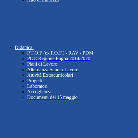
Didattica
P.T.O.F (ex P.O.F.) - RAV - PDM
POC Regione Puglia 2014/2020
Piani di Lavoro
Alternanza Scuola-Lavoro
Attività Extracurricolari
Progetti
Laboratori
Accoglienza
Documenti del 15 maggio