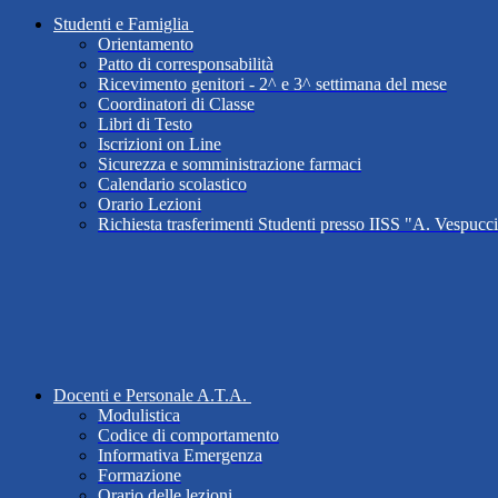
Studenti e Famiglia
Orientamento
Patto di corresponsabilità
Ricevimento genitori - 2^ e 3^ settimana del mese
Coordinatori di Classe
Libri di Testo
Iscrizioni on Line
Sicurezza e somministrazione farmaci
Calendario scolastico
Orario Lezioni
Richiesta trasferimenti Studenti presso IISS "A. Vespucc
Docenti e Personale A.T.A.
Modulistica
Codice di comportamento
Informativa Emergenza
Formazione
Orario delle lezioni