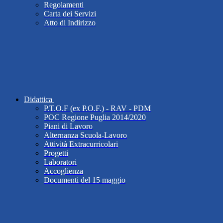
Regolamenti
Carta dei Servizi
Atto di Indirizzo
Didattica
P.T.O.F (ex P.O.F.) - RAV - PDM
POC Regione Puglia 2014/2020
Piani di Lavoro
Alternanza Scuola-Lavoro
Attività Extracurricolari
Progetti
Laboratori
Accoglienza
Documenti del 15 maggio