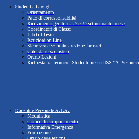
Studenti e Famiglia
Orientamento
Patto di corresponsabilità
Ricevimento genitori - 2^ e 3^ settimana del mese
Coordinatori di Classe
Libri di Testo
Iscrizioni on Line
Sicurezza e somministrazione farmaci
Calendario scolastico
Orario Lezioni
Richiesta trasferimenti Studenti presso IISS "A. Vespucc
Docenti e Personale A.T.A.
Modulistica
Codice di comportamento
Informativa Emergenza
Formazione
Orario delle lezioni