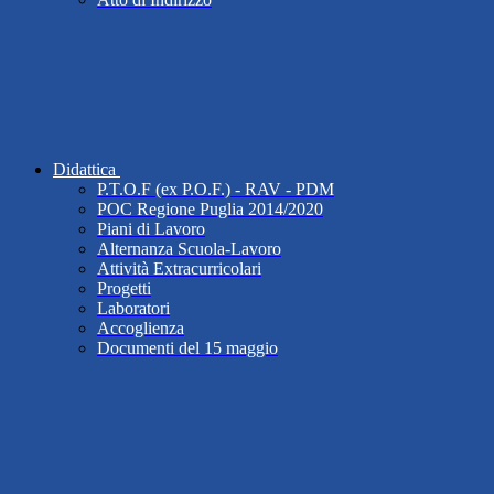
Didattica
P.T.O.F (ex P.O.F.) - RAV - PDM
POC Regione Puglia 2014/2020
Piani di Lavoro
Alternanza Scuola-Lavoro
Attività Extracurricolari
Progetti
Laboratori
Accoglienza
Documenti del 15 maggio