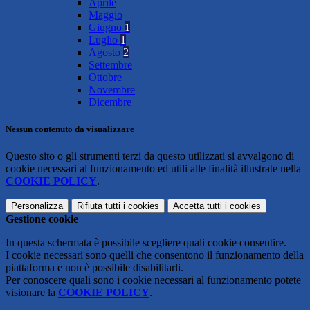
Aprile
Maggio
Giugno
1
Luglio
1
Agosto
2
Settembre
Ottobre
Novembre
Dicembre
Nessun contenuto da visualizzare
Questo sito o gli strumenti terzi da questo utilizzati si avvalgono di
cookie necessari al funzionamento ed utili alle finalità illustrate nella
COOKIE POLICY
.
Personalizza
Rifiuta tutti
i cookies
Accetta tutti
i cookies
Gestione cookie
In questa schermata è possibile scegliere quali cookie consentire.
I cookie necessari sono quelli che consentono il funzionamento della
piattaforma e non è possibile disabilitarli.
Per conoscere quali sono i cookie necessari al funzionamento potete
visionare la
COOKIE POLICY
.