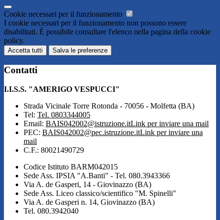
Cookie necessari per il funzionamento
I cookie necessari per il funzionamento non possono essere
disabilitati. È possibile consultare l'elenco nella pagina della cookie
policy.
Accetta tutti
Salva le preferenze
Contatti
I.I.S.S. "AMERIGO VESPUCCI"
Strada Vicinale Torre Rotonda - 70056 - Molfetta (BA)
Tel:
Tel. 0803344005
Email:
BAIS042002@istruzione.it
Link per inviare una mail
PEC:
BAIS042002@pec.istruzione.it
Link per inviare una
mail
C.F.: 80021490729
Codice Istituto BARM042015
Sede Ass. IPSIA "A.Banti" - Tel. 080.3943366
Via A. de Gasperi, 14 - Giovinazzo (BA)
Sede Ass. Liceo classico/scientifico "M. Spinelli"
Via A. de Gasperi n. 14, Giovinazzo (BA)
Tel. 080.3942040