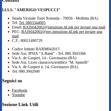
Contatti
I.I.S.S. "AMERIGO VESPUCCI"
Strada Vicinale Torre Rotonda - 70056 - Molfetta (BA)
Tel:
Tel. 0803344005
Email:
BAIS042002@istruzione.it
Link per inviare una mail
PEC:
BAIS042002@pec.istruzione.it
Link per inviare una
mail
C.F.: 80021490729
Codice Istituto BARM042015
Sede Ass. IPSIA "A.Banti" - Tel. 080.3943366
Via A. de Gasperi, 14 - Giovinazzo (BA)
Sede Ass. Liceo classico/scientifico "M. Spinelli"
Via A. de Gasperi n. 14, Giovinazzo (BA)
Tel. 080.3942040
Seguici su
Facebook
Youtube
Sezione Link Utili