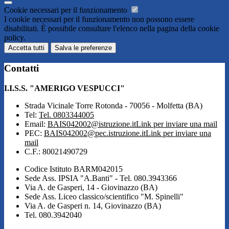
Cookie necessari per il funzionamento
I cookie necessari per il funzionamento non possono essere
disabilitati. È possibile consultare l'elenco nella pagina della cookie
policy.
Accetta tutti
Salva le preferenze
Contatti
I.I.S.S. "AMERIGO VESPUCCI"
Strada Vicinale Torre Rotonda - 70056 - Molfetta (BA)
Tel:
Tel. 0803344005
Email:
BAIS042002@istruzione.it
Link per inviare una mail
PEC:
BAIS042002@pec.istruzione.it
Link per inviare una
mail
C.F.: 80021490729
Codice Istituto BARM042015
Sede Ass. IPSIA "A.Banti" - Tel. 080.3943366
Via A. de Gasperi, 14 - Giovinazzo (BA)
Sede Ass. Liceo classico/scientifico "M. Spinelli"
Via A. de Gasperi n. 14, Giovinazzo (BA)
Tel. 080.3942040