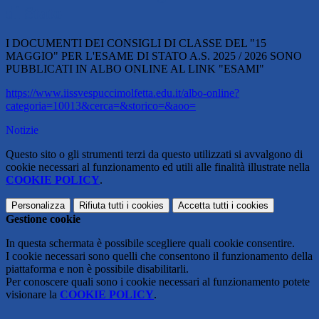
di Stato
I DOCUMENTI DEI CONSIGLI DI CLASSE DEL "15
MAGGIO" PER L'ESAME DI STATO A.S. 2025 / 2026 SONO
PUBBLICATI IN ALBO ONLINE AL LINK "ESAMI"
https://www.iissvespuccimolfetta.edu.it/albo-online?
categoria=10013&cerca=&storico=&aoo=
Notizie
Questo sito o gli strumenti terzi da questo utilizzati si avvalgono di
cookie necessari al funzionamento ed utili alle finalità illustrate nella
COOKIE POLICY
.
Personalizza
Rifiuta tutti
i cookies
Accetta tutti
i cookies
Gestione cookie
In questa schermata è possibile scegliere quali cookie consentire.
I cookie necessari sono quelli che consentono il funzionamento della
piattaforma e non è possibile disabilitarli.
Per conoscere quali sono i cookie necessari al funzionamento potete
visionare la
COOKIE POLICY
.