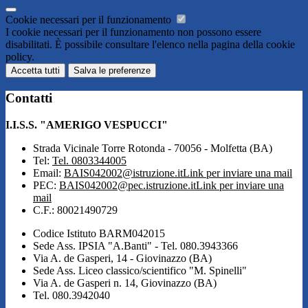
Cookie necessari per il funzionamento
I cookie necessari per il funzionamento non possono essere
disabilitati. È possibile consultare l'elenco nella pagina della cookie
policy.
Accetta tutti
Salva le preferenze
Contatti
I.I.S.S. "AMERIGO VESPUCCI"
Strada Vicinale Torre Rotonda - 70056 - Molfetta (BA)
Tel:
Tel. 0803344005
Email:
BAIS042002@istruzione.it
Link per inviare una mail
PEC:
BAIS042002@pec.istruzione.it
Link per inviare una
mail
C.F.: 80021490729
Codice Istituto BARM042015
Sede Ass. IPSIA "A.Banti" - Tel. 080.3943366
Via A. de Gasperi, 14 - Giovinazzo (BA)
Sede Ass. Liceo classico/scientifico "M. Spinelli"
Via A. de Gasperi n. 14, Giovinazzo (BA)
Tel. 080.3942040