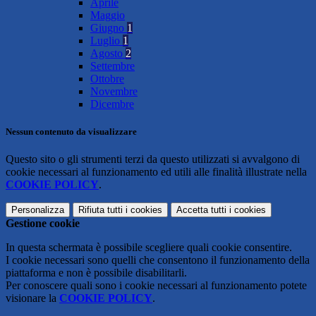
Aprile
Maggio
Giugno
1
Luglio
1
Agosto
2
Settembre
Ottobre
Novembre
Dicembre
Nessun contenuto da visualizzare
Questo sito o gli strumenti terzi da questo utilizzati si avvalgono di
cookie necessari al funzionamento ed utili alle finalità illustrate nella
COOKIE POLICY
.
Personalizza
Rifiuta tutti
i cookies
Accetta tutti
i cookies
Gestione cookie
In questa schermata è possibile scegliere quali cookie consentire.
I cookie necessari sono quelli che consentono il funzionamento della
piattaforma e non è possibile disabilitarli.
Per conoscere quali sono i cookie necessari al funzionamento potete
visionare la
COOKIE POLICY
.