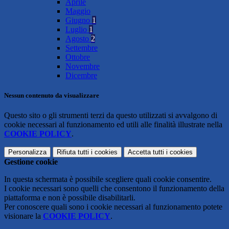
Aprile
Maggio
Giugno
1
Luglio
1
Agosto
2
Settembre
Ottobre
Novembre
Dicembre
Nessun contenuto da visualizzare
Questo sito o gli strumenti terzi da questo utilizzati si avvalgono di
cookie necessari al funzionamento ed utili alle finalità illustrate nella
COOKIE POLICY
.
Personalizza
Rifiuta tutti
i cookies
Accetta tutti
i cookies
Gestione cookie
In questa schermata è possibile scegliere quali cookie consentire.
I cookie necessari sono quelli che consentono il funzionamento della
piattaforma e non è possibile disabilitarli.
Per conoscere quali sono i cookie necessari al funzionamento potete
visionare la
COOKIE POLICY
.