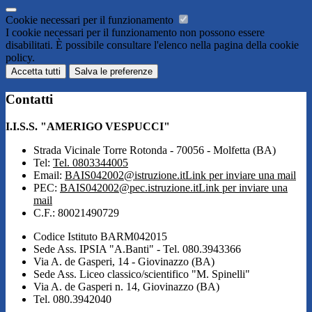
Cookie necessari per il funzionamento
I cookie necessari per il funzionamento non possono essere
disabilitati. È possibile consultare l'elenco nella pagina della cookie
policy.
Accetta tutti
Salva le preferenze
Contatti
I.I.S.S. "AMERIGO VESPUCCI"
Strada Vicinale Torre Rotonda - 70056 - Molfetta (BA)
Tel:
Tel. 0803344005
Email:
BAIS042002@istruzione.it
Link per inviare una mail
PEC:
BAIS042002@pec.istruzione.it
Link per inviare una
mail
C.F.: 80021490729
Codice Istituto BARM042015
Sede Ass. IPSIA "A.Banti" - Tel. 080.3943366
Via A. de Gasperi, 14 - Giovinazzo (BA)
Sede Ass. Liceo classico/scientifico "M. Spinelli"
Via A. de Gasperi n. 14, Giovinazzo (BA)
Tel. 080.3942040