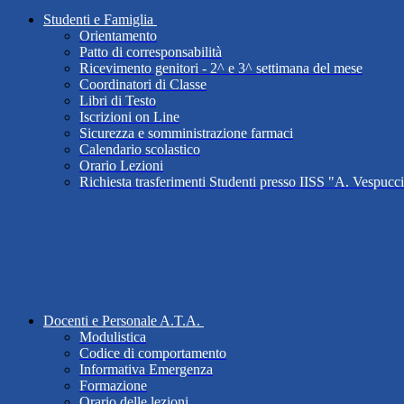
Studenti e Famiglia
Orientamento
Patto di corresponsabilità
Ricevimento genitori - 2^ e 3^ settimana del mese
Coordinatori di Classe
Libri di Testo
Iscrizioni on Line
Sicurezza e somministrazione farmaci
Calendario scolastico
Orario Lezioni
Richiesta trasferimenti Studenti presso IISS "A. Vespucc
Docenti e Personale A.T.A.
Modulistica
Codice di comportamento
Informativa Emergenza
Formazione
Orario delle lezioni