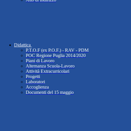
Didattica
P.T.O.F (ex P.O.F.) - RAV - PDM
POC Regione Puglia 2014/2020
Piani di Lavoro
Alternanza Scuola-Lavoro
Attività Extracurricolari
Progetti
Laboratori
Accoglienza
Documenti del 15 maggio