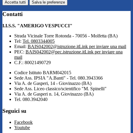
Accetta tutti
Salva le preferenze
Contatti
I.I.S.S. "AMERIGO VESPUCCI"
Strada Vicinale Torre Rotonda - 70056 - Molfetta (BA)
Tel:
Tel. 0803344005
Email:
BAIS042002@istruzione.it
Link per inviare una mail
PEC:
BAIS042002@pec.istruzione.it
Link per inviare una
mail
C.F.: 80021490729
Codice Istituto BARM042015
Sede Ass. IPSIA "A.Banti" - Tel. 080.3943366
Via A. de Gasperi, 14 - Giovinazzo (BA)
Sede Ass. Liceo classico/scientifico "M. Spinelli"
Via A. de Gasperi n. 14, Giovinazzo (BA)
Tel. 080.3942040
Seguici su
Facebook
Youtube