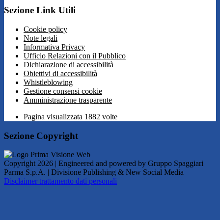
Sezione Link Utili
Cookie policy
Note legali
Informativa Privacy
Ufficio Relazioni con il Pubblico
Dichiarazione di accessibilità
Obiettivi di accessibilità
Whistleblowing
Gestione consensi cookie
Amministrazione trasparente
Pagina visualizzata
1882
volte
Sezione Copyright
Copyright 2026 | Engineered and powered by Gruppo Spaggiari
Parma S.p.A. | Divisione Publishing & New Social Media
Disclaimer trattamento dati personali