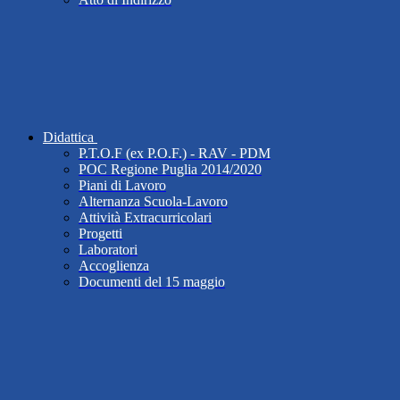
Didattica
P.T.O.F (ex P.O.F.) - RAV - PDM
POC Regione Puglia 2014/2020
Piani di Lavoro
Alternanza Scuola-Lavoro
Attività Extracurricolari
Progetti
Laboratori
Accoglienza
Documenti del 15 maggio