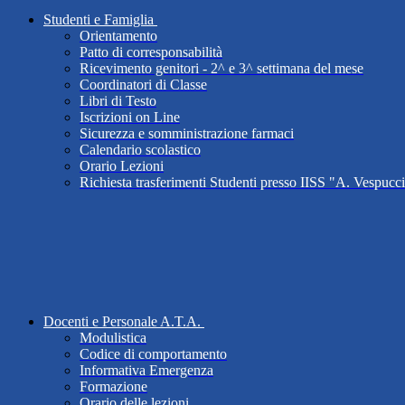
Studenti e Famiglia
Orientamento
Patto di corresponsabilità
Ricevimento genitori - 2^ e 3^ settimana del mese
Coordinatori di Classe
Libri di Testo
Iscrizioni on Line
Sicurezza e somministrazione farmaci
Calendario scolastico
Orario Lezioni
Richiesta trasferimenti Studenti presso IISS "A. Vespucc
Docenti e Personale A.T.A.
Modulistica
Codice di comportamento
Informativa Emergenza
Formazione
Orario delle lezioni