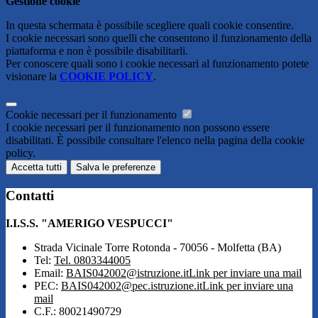
Gestione cookie
In questa schermata è possibile scegliere quali cookie consentire.
I cookie necessari sono quelli che consentono il funzionamento della
piattaforma e non è possibile disabilitarli.
Per conoscere quali sono i cookie necessari al funzionamento potete
visionare la
COOKIE POLICY
.
Cookie necessari per il funzionamento
I cookie necessari per il funzionamento non possono essere
disabilitati. È possibile consultare l'elenco nella pagina della cookie
policy.
Accetta tutti
Salva le preferenze
Contatti
I.I.S.S. "AMERIGO VESPUCCI"
Strada Vicinale Torre Rotonda - 70056 - Molfetta (BA)
Tel:
Tel. 0803344005
Email:
BAIS042002@istruzione.it
Link per inviare una mail
PEC:
BAIS042002@pec.istruzione.it
Link per inviare una
mail
C.F.: 80021490729