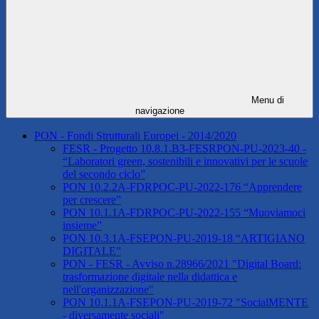
Menu di
navigazione
PON - Fondi Strutturali Europei - 2014/2020
FESR - Progetto 10.8.1.B3-FESRPON-PU-2023-40 -
“Laboratori green, sostenibili e innovativi per le scuole
del secondo ciclo”
PON 10.2.2A-FDRPOC-PU-2022-176 “Apprendere
per crescere”
PON 10.1.1A-FDRPOC-PU-2022-155 “Muoviamoci
insieme”
PON 10.3.1A-FSEPON-PU-2019-18 “ARTIGIANO
DIGITALE”
PON - FESR - Avviso n.28966/2021 "Digital Board:
trasformazione digitale nella didattica e
nell'organizzazione"
PON 10.1.1A-FSEPON-PU-2019-72 "SocialMENTE
- diversamente sociali"