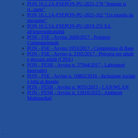
PON 10.2.2A-FSEPON-PU-2021-178 "Insieme si
ri...parte"
PON 10.1.1A-FSEPON-PU-2021-162 "Un mondo da
riscoprire"
PON 10.2.5A-FSEPON-PU-2019-251 Ed.
all'imprenditorialità
PON - FSE - Avviso 2669/2017 - Pensiero
Computazionale
PON - FSE - Avviso 1953/2017 - Competenze di Base
PON - FSE - Avviso n. 2165/2017 - Percorsi per adulti
e giovani adulti (CPIA)
PON - FESR - Avviso n. 37944/2017 - Laboratori
Innovativi
PON - FSE - Avviso n. 10862/2016 - Inclusione sociale
e lotta al disagio
PON - FESR - Avviso n. 9035/2015 - LAN/WLAN
PON - FESR - Avviso n. 12810/2015 - Ambienti
Multimediali
PON 10.1.1A-FDRPOC-PU-2022-155
“Muoviamoci insieme”
.