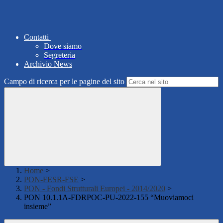
Contatti
Dove siamo
Segreteria
Archivio News
Campo di ricerca per le pagine del sito
Home
>
PON-FESR-FSE
>
PON - Fondi Strutturali Europei - 2014/2020
>
PON 10.1.1A-FDRPOC-PU-2022-155 “Muoviamoci
insieme”