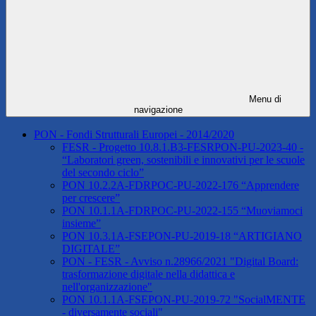
Menu di
navigazione
PON - Fondi Strutturali Europei - 2014/2020
FESR - Progetto 10.8.1.B3-FESRPON-PU-2023-40 -
“Laboratori green, sostenibili e innovativi per le scuole
del secondo ciclo”
PON 10.2.2A-FDRPOC-PU-2022-176 “Apprendere
per crescere”
PON 10.1.1A-FDRPOC-PU-2022-155 “Muoviamoci
insieme”
PON 10.3.1A-FSEPON-PU-2019-18 “ARTIGIANO
DIGITALE”
PON - FESR - Avviso n.28966/2021 "Digital Board:
trasformazione digitale nella didattica e
nell'organizzazione"
PON 10.1.1A-FSEPON-PU-2019-72 "SocialMENTE
- diversamente sociali"