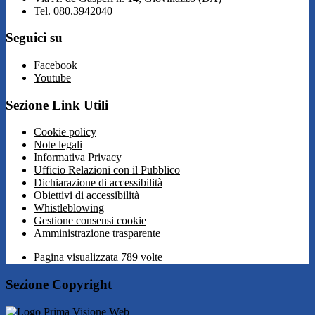
Tel. 080.3942040
Seguici su
Facebook
Youtube
Sezione Link Utili
Cookie policy
Note legali
Informativa Privacy
Ufficio Relazioni con il Pubblico
Dichiarazione di accessibilità
Obiettivi di accessibilità
Whistleblowing
Gestione consensi cookie
Amministrazione trasparente
Pagina visualizzata
789
volte
Sezione Copyright