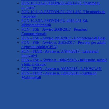
PON 10.2.2A-FSEPON-PU-2021-178 "Insieme si
ri...parte"
PON 10.1.1A-FSEPON-PU-2021-162 "Un mondo da
riscoprire"
PON 10.2.5A-FSEPON-PU-2019-251 Ed.
all'imprenditorialità
PON - FSE - Avviso 2669/2017 - Pensiero
Computazionale
PON - FSE - Avviso 1953/2017 - Competenze di Base
PON - FSE - Avviso n. 2165/2017 - Percorsi per adulti
e giovani adulti (CPIA)
PON - FESR - Avviso n. 37944/2017 - Laboratori
Innovativi
PON - FSE - Avviso n. 10862/2016 - Inclusione sociale
e lotta al disagio
PON - FESR - Avviso n. 9035/2015 - LAN/WLAN
PON - FESR - Avviso n. 12810/2015 - Ambienti
Multimediali
PON - FSE - Avviso n. 2165/2017 -
Percorsi per adulti e giovani adulti
(CPIA)