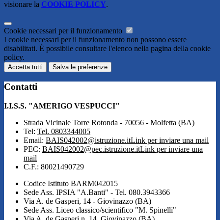
visionare la
COOKIE POLICY
.
Cookie necessari per il funzionamento
I cookie necessari per il funzionamento non possono essere
disabilitati. È possibile consultare l'elenco nella pagina della cookie
policy.
Accetta tutti
Salva le preferenze
Contatti
I.I.S.S. "AMERIGO VESPUCCI"
Strada Vicinale Torre Rotonda - 70056 - Molfetta (BA)
Tel:
Tel. 0803344005
Email:
BAIS042002@istruzione.it
Link per inviare una mail
PEC:
BAIS042002@pec.istruzione.it
Link per inviare una
mail
C.F.: 80021490729
Codice Istituto BARM042015
Sede Ass. IPSIA "A.Banti" - Tel. 080.3943366
Via A. de Gasperi, 14 - Giovinazzo (BA)
Sede Ass. Liceo classico/scientifico "M. Spinelli"
Via A. de Gasperi n. 14, Giovinazzo (BA)