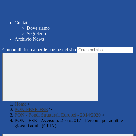
Contatti
Dove siamo
Segreteria
Archivio News
Campo di ricerca per le pagine del sito
Home
>
PON-FESR-FSE
>
PON - Fondi Strutturali Europei - 2014/2020
>
PON - FSE - Avviso n. 2165/2017 - Percorsi per adulti e
giovani adulti (CPIA)