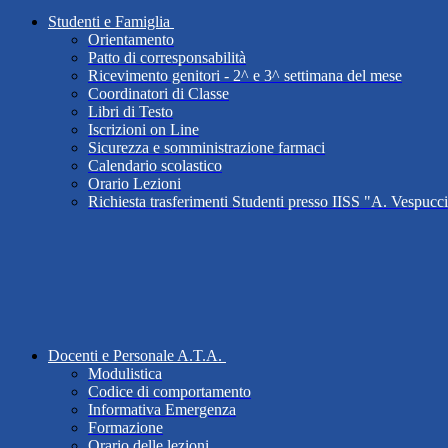
Studenti e Famiglia
Orientamento
Patto di corresponsabilità
Ricevimento genitori - 2^ e 3^ settimana del mese
Coordinatori di Classe
Libri di Testo
Iscrizioni on Line
Sicurezza e somministrazione farmaci
Calendario scolastico
Orario Lezioni
Richiesta trasferimenti Studenti presso IISS "A. Vespucc
Docenti e Personale A.T.A.
Modulistica
Codice di comportamento
Informativa Emergenza
Formazione
Orario delle lezioni