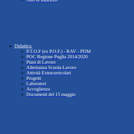
Didattica
P.T.O.F (ex P.O.F.) - RAV - PDM
POC Regione Puglia 2014/2020
Piani di Lavoro
Alternanza Scuola-Lavoro
Attività Extracurricolari
Progetti
Laboratori
Accoglienza
Documenti del 15 maggio