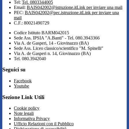
Tel:
Tel. 0803344005
Email:
BAIS042002@istruzione.it
Link per inviare una mail
PEC:
BAIS042002@pec.istruzione.it
Link per inviare una
mail
C.F.: 80021490729
Codice Istituto BARM042015
Sede Ass. IPSIA "A.Banti" - Tel. 080.3943366
Via A. de Gasperi, 14 - Giovinazzo (BA)
Sede Ass. Liceo classico/scientifico "M. Spinelli"
Via A. de Gasperi n. 14, Giovinazzo (BA)
Tel. 080.3942040
Seguici su
Facebook
Youtube
Sezione Link Utili
Cookie policy
Note legali
Informativa Privacy
Ufficio Relazioni con il Pubblico
Dichiarazione di accessibilità