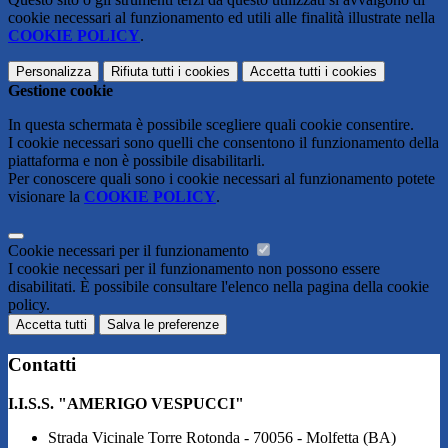
cookie necessari al funzionamento ed utili alle finalità illustrate nella
COOKIE POLICY
.
Personalizza
Rifiuta tutti
i cookies
Accetta tutti
i cookies
Gestione cookie
In questa schermata è possibile scegliere quali cookie consentire.
I cookie necessari sono quelli che consentono il funzionamento della
piattaforma e non è possibile disabilitarli.
Per conoscere quali sono i cookie necessari al funzionamento potete
visionare la
COOKIE POLICY
.
Cookie necessari per il funzionamento
I cookie necessari per il funzionamento non possono essere
disabilitati. È possibile consultare l'elenco nella pagina della cookie
policy.
Accetta tutti
Salva le preferenze
Contatti
I.I.S.S. "AMERIGO VESPUCCI"
Strada Vicinale Torre Rotonda - 70056 - Molfetta (BA)