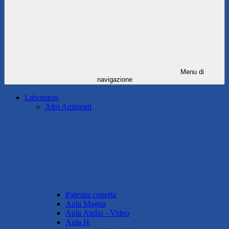
Menu di
navigazione
Laboratori
Altri Ambienti
Palestra coperta
Aula Magna
Aula Audio - Video
Aula H