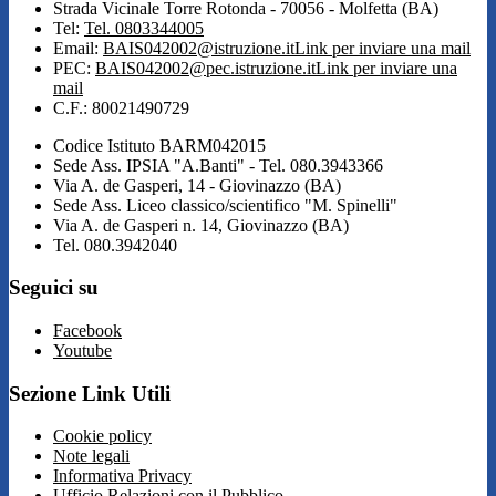
Strada Vicinale Torre Rotonda - 70056 - Molfetta (BA)
Tel:
Tel. 0803344005
Email:
BAIS042002@istruzione.it
Link per inviare una mail
PEC:
BAIS042002@pec.istruzione.it
Link per inviare una
mail
C.F.: 80021490729
Codice Istituto BARM042015
Sede Ass. IPSIA "A.Banti" - Tel. 080.3943366
Via A. de Gasperi, 14 - Giovinazzo (BA)
Sede Ass. Liceo classico/scientifico "M. Spinelli"
Via A. de Gasperi n. 14, Giovinazzo (BA)
Tel. 080.3942040
Seguici su
Facebook
Youtube
Sezione Link Utili
Cookie policy
Note legali
Informativa Privacy
Ufficio Relazioni con il Pubblico