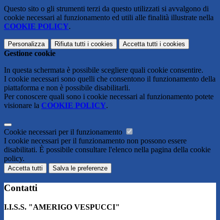
Questo sito o gli strumenti terzi da questo utilizzati si avvalgono di
cookie necessari al funzionamento ed utili alle finalità illustrate nella
COOKIE POLICY
.
Personalizza
Rifiuta tutti
i cookies
Accetta tutti
i cookies
Gestione cookie
In questa schermata è possibile scegliere quali cookie consentire.
I cookie necessari sono quelli che consentono il funzionamento della
piattaforma e non è possibile disabilitarli.
Per conoscere quali sono i cookie necessari al funzionamento potete
visionare la
COOKIE POLICY
.
Cookie necessari per il funzionamento
I cookie necessari per il funzionamento non possono essere
disabilitati. È possibile consultare l'elenco nella pagina della cookie
policy.
Accetta tutti
Salva le preferenze
Contatti
I.I.S.S. "AMERIGO VESPUCCI"