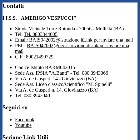
Contatti
I.I.S.S. "AMERIGO VESPUCCI"
Strada Vicinale Torre Rotonda - 70056 - Molfetta (BA)
Tel:
Tel. 0803344005
Email:
BAIS042002@istruzione.it
Link per inviare una mail
PEC:
BAIS042002@pec.istruzione.it
Link per inviare una
mail
C.F.: 80021490729
Codice Istituto BARM042015
Sede Ass. IPSIA "A.Banti" - Tel. 080.3943366
Via A. de Gasperi, 14 - Giovinazzo (BA)
Sede Ass. Liceo classico/scientifico "M. Spinelli"
Via A. de Gasperi n. 14, Giovinazzo (BA)
Tel. 080.3942040
Seguici su
Facebook
Youtube
Sezione Link Utili