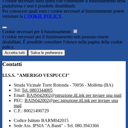
I cookie necessari sono quelli che consentono il funzionamento della
piattaforma e non è possibile disabilitarli.
Per conoscere quali sono i cookie necessari al funzionamento potete
visionare la
COOKIE POLICY
.
Cookie necessari per il funzionamento
I cookie necessari per il funzionamento non possono essere
disabilitati. È possibile consultare l'elenco nella pagina della cookie
policy.
Accetta tutti
Salva le preferenze
Contatti
I.I.S.S. "AMERIGO VESPUCCI"
Strada Vicinale Torre Rotonda - 70056 - Molfetta (BA)
Tel:
Tel. 0803344005
Email:
BAIS042002@istruzione.it
Link per inviare una mail
PEC:
BAIS042002@pec.istruzione.it
Link per inviare una
mail
C.F.: 80021490729
Codice Istituto BARM042015
Sede Ass. IPSIA "A.Banti" - Tel. 080.3943366