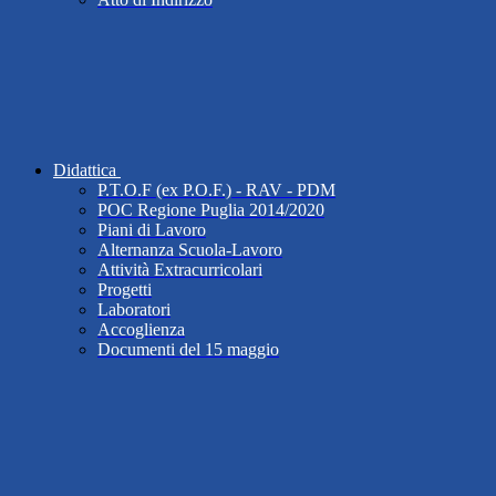
Didattica
P.T.O.F (ex P.O.F.) - RAV - PDM
POC Regione Puglia 2014/2020
Piani di Lavoro
Alternanza Scuola-Lavoro
Attività Extracurricolari
Progetti
Laboratori
Accoglienza
Documenti del 15 maggio