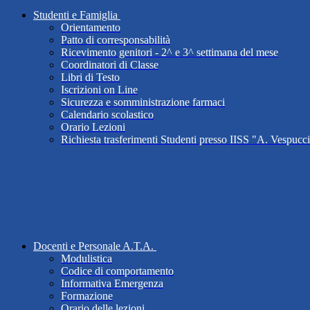
Studenti e Famiglia
Orientamento
Patto di corresponsabilità
Ricevimento genitori - 2^ e 3^ settimana del mese
Coordinatori di Classe
Libri di Testo
Iscrizioni on Line
Sicurezza e somministrazione farmaci
Calendario scolastico
Orario Lezioni
Richiesta trasferimenti Studenti presso IISS "A. Vespucc
Docenti e Personale A.T.A.
Modulistica
Codice di comportamento
Informativa Emergenza
Formazione
Orario delle lezioni