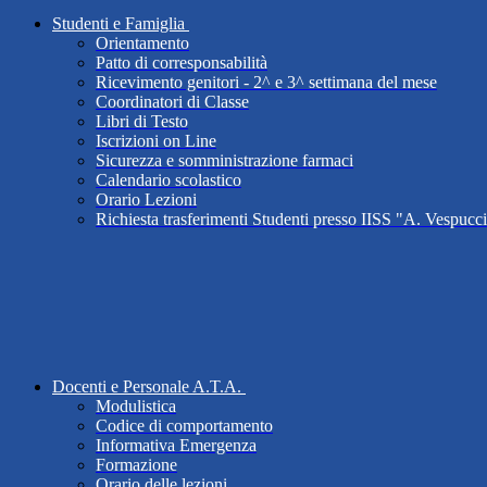
Studenti e Famiglia
Orientamento
Patto di corresponsabilità
Ricevimento genitori - 2^ e 3^ settimana del mese
Coordinatori di Classe
Libri di Testo
Iscrizioni on Line
Sicurezza e somministrazione farmaci
Calendario scolastico
Orario Lezioni
Richiesta trasferimenti Studenti presso IISS "A. Vespucc
Docenti e Personale A.T.A.
Modulistica
Codice di comportamento
Informativa Emergenza
Formazione
Orario delle lezioni