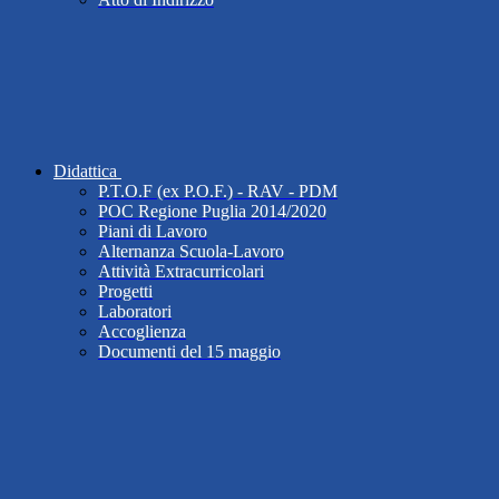
Didattica
P.T.O.F (ex P.O.F.) - RAV - PDM
POC Regione Puglia 2014/2020
Piani di Lavoro
Alternanza Scuola-Lavoro
Attività Extracurricolari
Progetti
Laboratori
Accoglienza
Documenti del 15 maggio