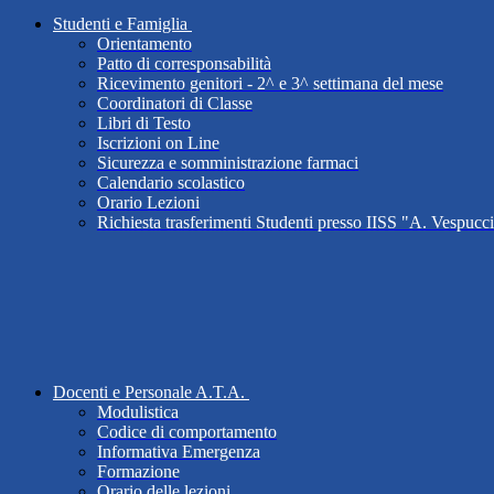
Studenti e Famiglia
Orientamento
Patto di corresponsabilità
Ricevimento genitori - 2^ e 3^ settimana del mese
Coordinatori di Classe
Libri di Testo
Iscrizioni on Line
Sicurezza e somministrazione farmaci
Calendario scolastico
Orario Lezioni
Richiesta trasferimenti Studenti presso IISS "A. Vespucc
Docenti e Personale A.T.A.
Modulistica
Codice di comportamento
Informativa Emergenza
Formazione
Orario delle lezioni