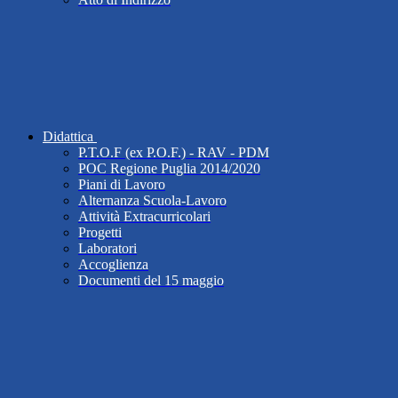
Didattica
P.T.O.F (ex P.O.F.) - RAV - PDM
POC Regione Puglia 2014/2020
Piani di Lavoro
Alternanza Scuola-Lavoro
Attività Extracurricolari
Progetti
Laboratori
Accoglienza
Documenti del 15 maggio