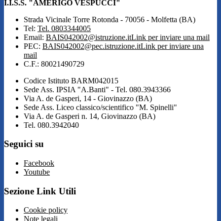
I.I.S.S. "AMERIGO VESPUCCI"
Strada Vicinale Torre Rotonda - 70056 - Molfetta (BA)
Tel:
Tel. 0803344005
Email:
BAIS042002@istruzione.it
Link per inviare una mail
PEC:
BAIS042002@pec.istruzione.it
Link per inviare una
mail
C.F.: 80021490729
Codice Istituto BARM042015
Sede Ass. IPSIA "A.Banti" - Tel. 080.3943366
Via A. de Gasperi, 14 - Giovinazzo (BA)
Sede Ass. Liceo classico/scientifico "M. Spinelli"
Via A. de Gasperi n. 14, Giovinazzo (BA)
Tel. 080.3942040
Seguici su
Facebook
Youtube
Sezione Link Utili
Cookie policy
Note legali