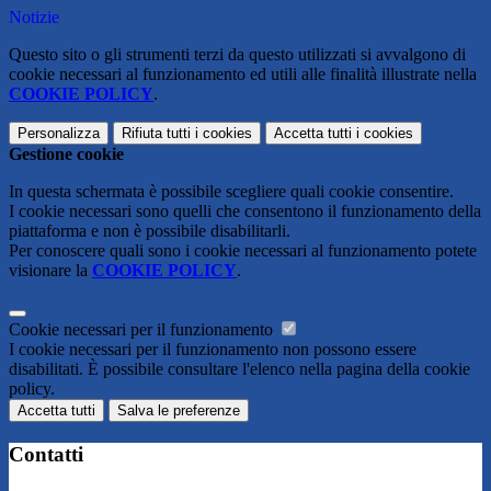
Notizie
Questo sito o gli strumenti terzi da questo utilizzati si avvalgono di
cookie necessari al funzionamento ed utili alle finalità illustrate nella
COOKIE POLICY
.
Personalizza
Rifiuta tutti
i cookies
Accetta tutti
i cookies
Gestione cookie
In questa schermata è possibile scegliere quali cookie consentire.
I cookie necessari sono quelli che consentono il funzionamento della
piattaforma e non è possibile disabilitarli.
Per conoscere quali sono i cookie necessari al funzionamento potete
visionare la
COOKIE POLICY
.
Cookie necessari per il funzionamento
I cookie necessari per il funzionamento non possono essere
disabilitati. È possibile consultare l'elenco nella pagina della cookie
policy.
Accetta tutti
Salva le preferenze
Contatti