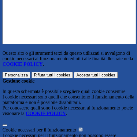
Questo sito o gli strumenti terzi da questo utilizzati si avvalgono di
cookie necessari al funzionamento ed utili alle finalità illustrate nella
COOKIE POLICY
.
Personalizza
Rifiuta tutti
i cookies
Accetta tutti
i cookies
Gestione cookie
In questa schermata è possibile scegliere quali cookie consentire.
I cookie necessari sono quelli che consentono il funzionamento della
piattaforma e non è possibile disabilitarli.
Per conoscere quali sono i cookie necessari al funzionamento potete
visionare la
COOKIE POLICY
.
Cookie necessari per il funzionamento
I cookie necessari per il funzionamento non possono essere