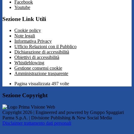
Facebook
Youtube
Sezione Link Utili
Cookie policy
Note legali
Informativa Privacy
Ufficio Relazioni con il Pubblico
Dichiarazione di accessibilità
Obiettivi di accessibilità
Whistleblowing
Gestione consensi cookie
Amministrazione trasparente
Pagina visualizzata
497
volte
Sezione Copyright
Copyright 2026 | Engineered and powered by Gruppo Spaggiari
Parma S.p.A. | Divisione Publishing & New Social Media
Disclaimer trattamento dati personali