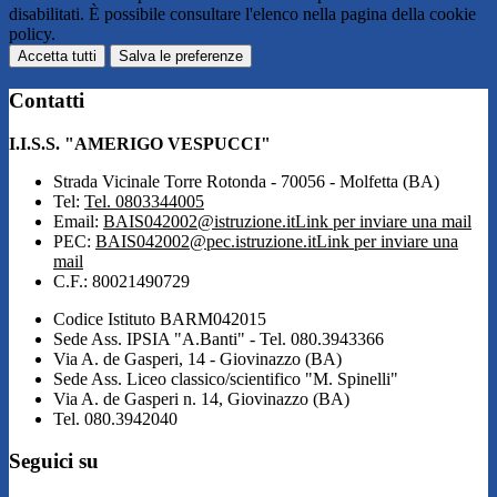
disabilitati. È possibile consultare l'elenco nella pagina della cookie
policy.
Accetta tutti
Salva le preferenze
Contatti
I.I.S.S. "AMERIGO VESPUCCI"
Strada Vicinale Torre Rotonda - 70056 - Molfetta (BA)
Tel:
Tel. 0803344005
Email:
BAIS042002@istruzione.it
Link per inviare una mail
PEC:
BAIS042002@pec.istruzione.it
Link per inviare una
mail
C.F.: 80021490729
Codice Istituto BARM042015
Sede Ass. IPSIA "A.Banti" - Tel. 080.3943366
Via A. de Gasperi, 14 - Giovinazzo (BA)
Sede Ass. Liceo classico/scientifico "M. Spinelli"
Via A. de Gasperi n. 14, Giovinazzo (BA)
Tel. 080.3942040
Seguici su